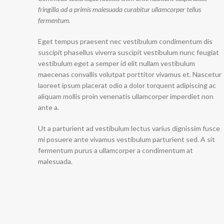
fringilla ad a primis malesuada curabitur ullamcorper tellus
fermentum.
Eget tempus praesent nec vestibulum condimentum dis
suscipit phasellus viverra suscipit vestibulum nunc feugiat
vestibulum eget a semper id elit nullam vestibulum
maecenas convallis volutpat porttitor vivamus et. Nascetur
laoreet ipsum placerat odio a dolor torquent adipiscing ac
aliquam mollis proin venenatis ullamcorper imperdiet non
ante a.
Ut a parturient ad vestibulum lectus varius dignissim fusce
mi posuere ante vivamus vestibulum parturient sed. A sit
fermentum purus a ullamcorper a condimentum at
malesuada.