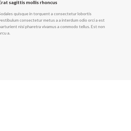
Erat sagittis mollis rhoncus
Sodales quisque in torquent a consectetur lobortis
vestibulum consectetur metus a a interdum odio orci a est
parturient nisi pharetra vivamus a commodo tellus. Est non
arcu a.