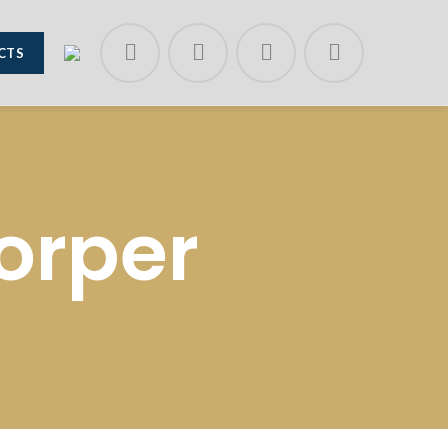
CTS
orper