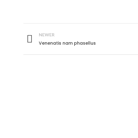
NEWER
Venenatis nam phasellus
RELATED PROJECTS
Q