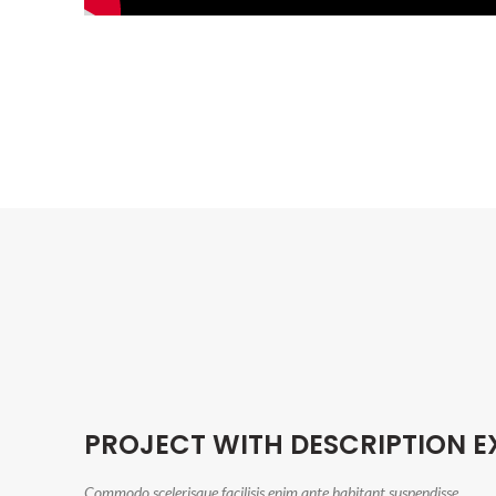
PROJECT WITH DESCRIPTION 
Commodo scelerisque facilisis enim ante habitant suspendisse